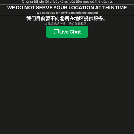
Chúng tôi xin lỗi vì bất kỳ sự bất tiện nào có thể gây ra.
WE DO NOT SERVE YOUR LOCATION AT THIS TIME
We apologize for any inconvenience caused
我们目前暂不向您所在地区提供服务。
由此造成的不便，我们深表歉意。
Live Chat