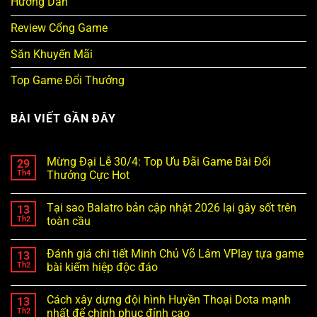
Hướng Dẫn
Review Cổng Game
Săn Khuyến Mãi
Top Game Đổi Thưởng
BÀI VIẾT GẦN ĐÂY
Mừng Đại Lễ 30/4: Top Ưu Đãi Game Bài Đổi
29
Th4
Thưởng Cực Hot
Tại sao Balatro bản cập nhật 2026 lại gây sốt trên
13
Th2
toàn cầu
Đánh giá chi tiết Minh Chủ Võ Lâm VPlay tựa game
13
Th2
bài kiếm hiệp độc đáo
Cách xây dựng đội hình Huyền Thoại Dota mạnh
13
Th2
nhất để chinh phục đỉnh cao