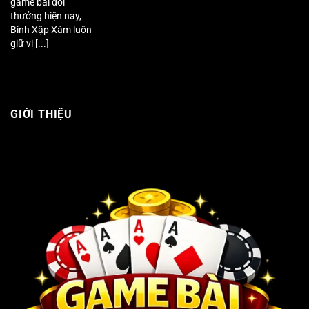
game bài đổi
thưởng hiện nay,
Binh Xập Xám luôn
giữ vị [...]
GIỚI THIỆU