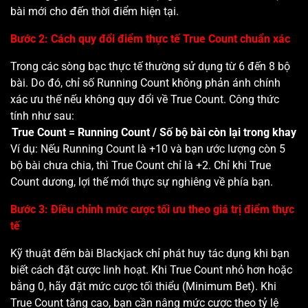
bài mới cho đến thời điểm hiện tại.
Bước 2: Cách quy đổi điểm thực tế True Count chuẩn xác
Trong các sòng bạc thực tế thường sử dụng từ 6 đến 8 bộ
bài. Do đó, chỉ số Running Count không phản ánh chính
xác ưu thế nếu không quy đổi về True Count. Công thức
tính như sau:
True Count = Running Count / Số bộ bài còn lại trong khay
Ví dụ: Nếu Running Count là +10 và bạn ước lượng còn 5
bộ bài chưa chia, thì True Count chỉ là +2. Chỉ khi True
Count dương, lợi thế mới thực sự nghiêng về phía bạn.
Bước 3: Điều chỉnh mức cược tối ưu theo giá trị điểm thực
tế
Kỹ thuật đếm bài Blackjack chỉ phát huy tác dụng khi bạn
biết cách đặt cược linh hoạt. Khi True Count nhỏ hơn hoặc
bằng 0, hãy đặt mức cược tối thiểu (Minimum Bet). Khi
True Count tăng cao, bạn cần nâng mức cược theo tỷ lệ