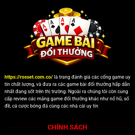
https://rosset.com.co/
là trang đánh giá các cổng game uy
tín chất lượng, và đưa ra các game bài đổi thưởng hấp dẫn
nhất đang sốt trên thị trường. Ngoài ra chúng tôi còn cung
cấp review các mảng game đổi thưởng khác như nổ hũ, số
đề, cá cược bóng đá cùng các nhà cái uy tín
CHÍNH SÁCH