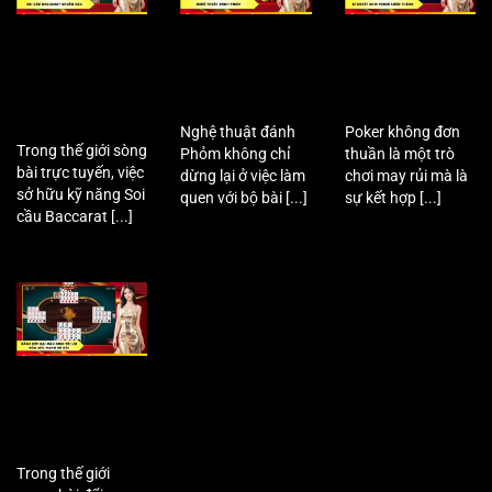
Cách soi cầu
Nghệ thuật đánh
Bí quyết chơi
Baccarat chuẩn
Phỏm đỉnh cao và
Poker luôn thắng
xác giúp về bờ
cách chốt hạ khiến
từ các cao thủ
nhanh chóng mỗi
đối thủ bất ngờ
sòng bài thế giới
ngày
Nghệ thuật đánh
Poker không đơn
Trong thế giới sòng
Phỏm không chỉ
thuần là một trò
bài trực tuyến, việc
dừng lại ở việc làm
chơi may rủi mà là
sở hữu kỹ năng Soi
quen với bộ bài [...]
sự kết hợp [...]
cầu Baccarat [...]
Cách xếp bài Mậu
Binh thông minh
để tối ưu hóa lợi
nhuận
Trong thế giới