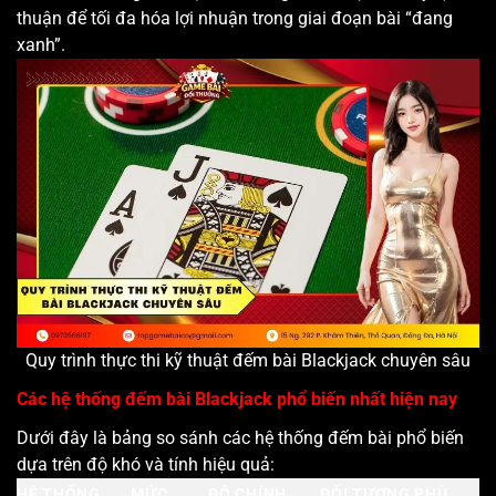
thuận để tối đa hóa lợi nhuận trong giai đoạn bài “đang
xanh”.
Quy trình thực thi kỹ thuật đếm bài Blackjack chuyên sâu
Các hệ thống đếm bài Blackjack phổ biến nhất hiện nay
Dưới đây là bảng so sánh các hệ thống đếm bài phổ biến
dựa trên độ khó và tính hiệu quả:
HỆ THỐNG
MỨC
ĐỘ CHÍNH
ĐỐI TƯỢNG PHÙ