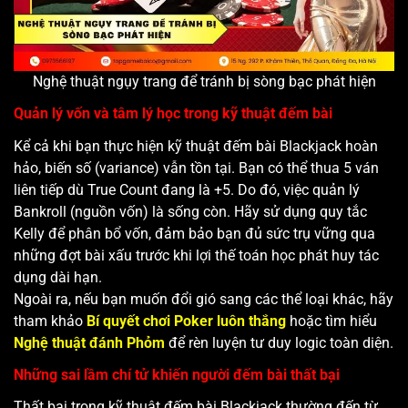
Nghệ thuật ngụy trang để tránh bị sòng bạc phát hiện
Quản lý vốn và tâm lý học trong kỹ thuật đếm bài
Kể cả khi bạn thực hiện kỹ thuật đếm bài Blackjack hoàn
hảo, biến số (variance) vẫn tồn tại. Bạn có thể thua 5 ván
liên tiếp dù True Count đang là +5. Do đó, việc quản lý
Bankroll (nguồn vốn) là sống còn. Hãy sử dụng quy tắc
Kelly để phân bổ vốn, đảm bảo bạn đủ sức trụ vững qua
những đợt bài xấu trước khi lợi thế toán học phát huy tác
dụng dài hạn.
Ngoài ra, nếu bạn muốn đổi gió sang các thể loại khác, hãy
tham khảo
Bí quyết chơi Poker luôn thắng
hoặc tìm hiểu
Nghệ thuật đánh Phỏm
để rèn luyện tư duy logic toàn diện.
Những sai lầm chí tử khiến người đếm bài thất bại
Thất bại trong kỹ thuật đếm bài Blackjack thường đến từ