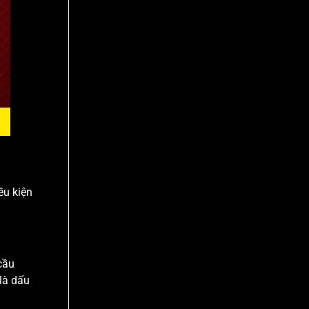
ều kiện
cầu
là dấu