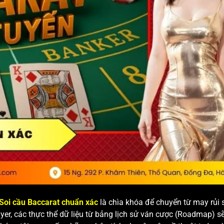
Soi cầu Baccarat chuẩn xác
là chìa khóa để chuyển từ may rủi
ayer, các thực thể dữ liệu từ bảng lịch sử ván cược (Roadmap) s