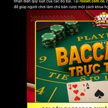
nhận diện quy luật của các bộ bài. Tại
rosset.com.co
, 
để giúp người chơi làm chủ bàn cược một cách khoa họ