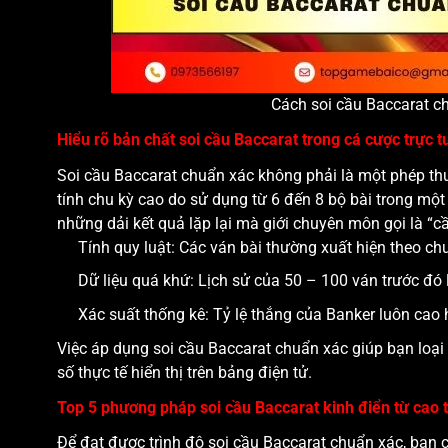
Cách soi cầu Baccarat c
Hiểu rõ bản chất soi cầu Baccarat trong cá cược trực 
Soi cầu Baccarat chuẩn xác không phải là một phép thuật
tính chu kỳ cao do sử dụng từ 6 đến 8 bộ bài trong một s
những dải kết quả lặp lại mà giới chuyên môn gọi là “cầ
Tính quy luật: Các ván bài thường xuất hiện theo chu
Dữ liệu quá khứ: Lịch sử của 50 – 100 ván trước đó l
Xác suất thống kê: Tỷ lệ thắng của Banker luôn cao h
Việc áp dụng soi cầu Baccarat chuẩn xác giúp bạn loại
số thực tế hiển thị trên bảng điện tử.
Top 5 phương pháp soi cầu Baccarat kinh điển từ cao 
Để đạt được trình độ soi cầu Baccarat chuẩn xác, bạn 