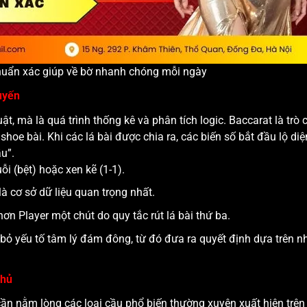
huẩn xác giúp về bờ nhanh chóng mỗi ngày
tuyến
, mà là quá trình thống kê và phân tích logic. Baccarat là trò 
hoe bài. Khi các lá bài được chia ra, các biến số bắt đầu lộ diệ
u”.
ỗi (bệt) hoặc xen kẽ (1-1).
à cơ sở dữ liệu quan trọng nhất.
ơn Player một chút do quy tắc rút lá bài thứ ba.
 bỏ yếu tố tâm lý đám đông, từ đó đưa ra quyết định dựa trên 
thủ
cần nằm lòng các loại cầu phổ biến thường xuyên xuất hiện trên