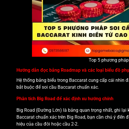
Top 5 phương pháp 
Hướng dẫn đọc bảng Roadmap và các loại biểu đồ ph
Hệ thống bảng biểu trong Baccarat cung cấp cái nhìn đa
bắt buộc để soi cầu Baccarat chuẩn xác.
Phân tích Big Road để xác định xu hướng chính
Big Road (Đường Lớn) là bảng quan trọng nhất, ghi lại
Baccarat chuẩn xác trên Big Road, bạn cần chú ý đến đ
hiệu của cầu đôi hoặc cầu 2-2.