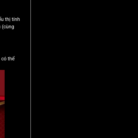
u thị tính
u (cùng
 có thể