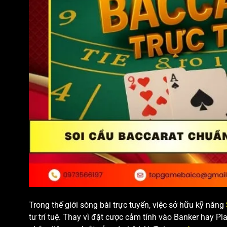
Trong thế giới sòng bài trực tuyến, việc sở hữu kỹ năng
tư trí tuệ. Thay vì đặt cược cảm tính vào Banker hay Pl